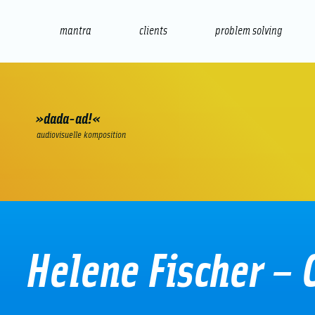
mantra
clients
problem solving
internet
e-commerce
seo/sem
audio
presenta
»dada-ad!«
audiovisuelle komposition
Helene Fischer –