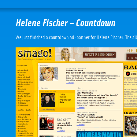
Helene Fischer – Countdown
We just finished a countdown ad-banner for Helene Fischer. The alb