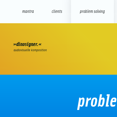
mantra
clients
problem solving
internet
e-commerce
seo/sem
audio
presenta
»dinosigner.«
audiovisuelle komposition
proble