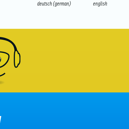
deutsch
(
german
)
english
l