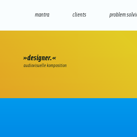
mantra
clients
problem solv
internet
e-commerce
seo/sem
audio
»designer.«
audiovisuelle komposition