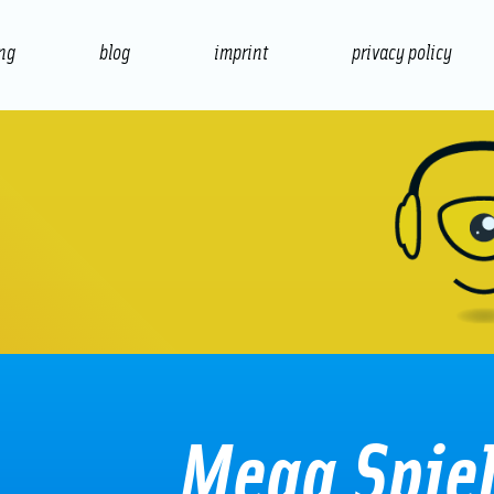
ing
blog
imprint
privacy policy
presentation
print
Mega Spie