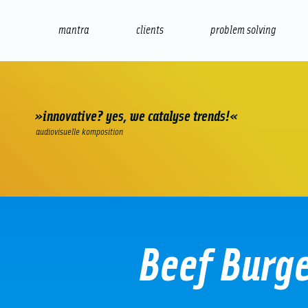
mantra
clients
problem solving
internet
e-commerce
seo/sem
audio
presenta
»innovative? yes, we catalyse trends!«
audiovisuelle komposition
Beef Burge