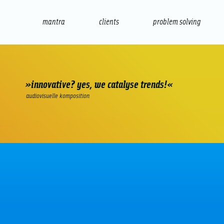
mantra
clients
problem solving
internet
e-commerce
seo/sem
audio
presenta
»innovative? yes, we catalyse trends!«
audiovisuelle komposition