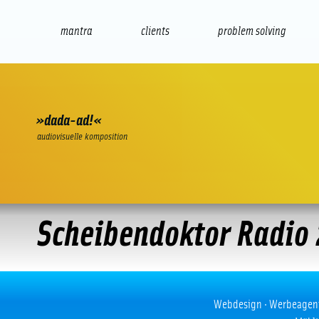
mantra
clients
problem solving
internet
e-commerce
seo/sem
audio
presenta
»dada-ad!«
audiovisuelle komposition
Scheibendoktor Radio
Scheibendoktor Radio 2007
Webdesign · Werbeagentur