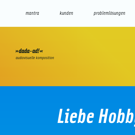
mantra
kunden
problemlösungen
web
e-commerce
seo/sem
audio
präsenta
»dada-ad!«
audiovisuelle komposition
Liebe Hob