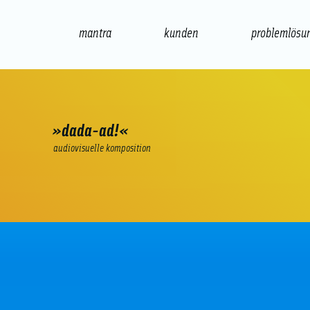
mantra
kunden
problemlösu
web
e-commerce
seo/sem
audio
»dada-ad!«
audiovisuelle komposition