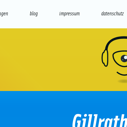
ngen
blog
impressum
datenschutz
präsentation
print
Gillrat