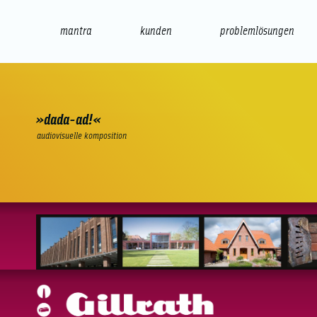
mantra
kunden
problemlösungen
web
e-commerce
seo/sem
audio
präsenta
»dada-ad!«
audiovisuelle komposition
Gillrath