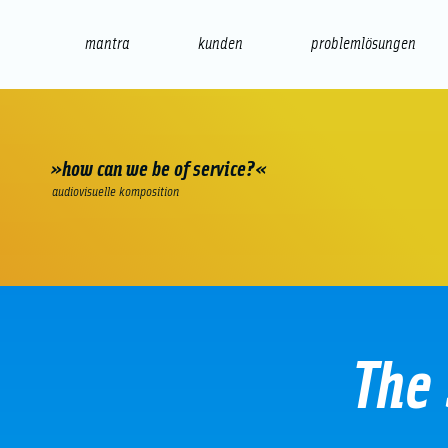
mantra
kunden
problemlösungen
web
e-commerce
seo/sem
audio
präsenta
»how can we be of service?«
audiovisuelle komposition
The 