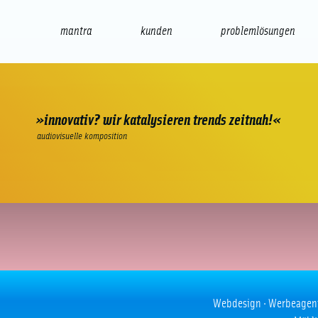
mantra
kunden
problemlösungen
web
e-commerce
seo/sem
audio
präsenta
»innovativ? wir katalysieren trends zeitnah!«
audiovisuelle komposition
The Style Files
Webdesign · Werbeagentur