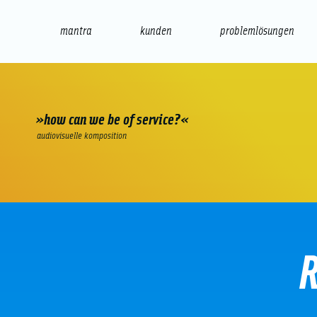
mantra
kunden
problemlösungen
web
e-commerce
seo/sem
audio
präsenta
»how can we be of service?«
audiovisuelle komposition