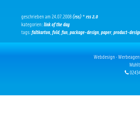
geschrieben am 24.07.2008
(rss)
*
rss 2.0
kategorien:
link of the day
tags:
faltkarton
,
fold
,
fun
,
package-design
,
paper
,
product-desig
Webdesign · Werbeagentur
Mühlt
02434