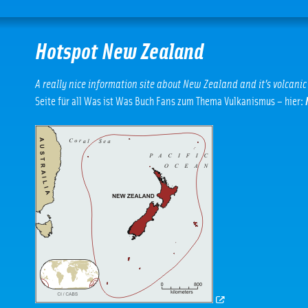
Hotspot New Zealand
A really nice information site about New Zealand and it’s volcanic
Seite für all Was ist Was Buch Fans zum Thema Vulkanismus – hier: