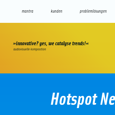
mantra
kunden
problemlösungen
web
e-commerce
seo/sem
audio
präsenta
»innovative? yes, we catalyse trends!«
audiovisuelle komposition
Hotspot N