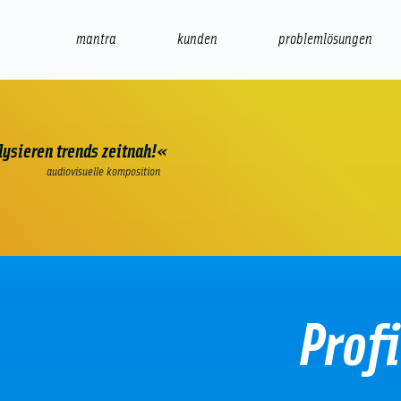
mantra
kunden
problemlösungen
web
e-commerce
seo/sem
audio
präsenta
»innovativ? wir katalysieren trends zeitnah!«
audiovisuelle komposition
Prof