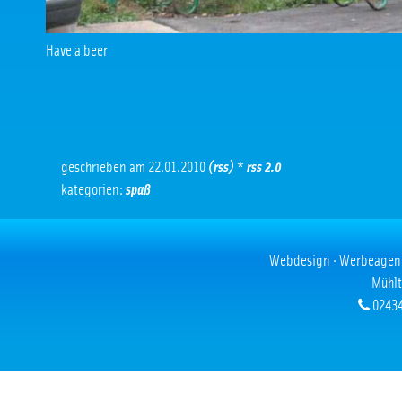
Have a beer
geschrieben am 22.01.2010
(rss)
*
rss 2.0
kategorien:
spaß
Webdesign · Werbeagentur
Mühlt
02434