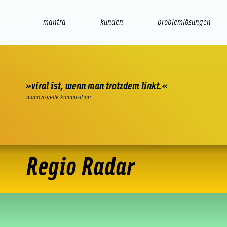
mantra
kunden
problemlösungen
web
e-commerce
seo/sem
audio
präsenta
»viral ist, wenn man trotzdem linkt.«
audiovisuelle komposition
Regio Radar
Regio Radar