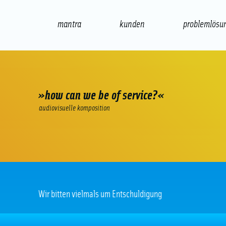
mantra
kunden
problemlösu
web
e-commerce
seo/sem
audio
»how can we be of service?«
audiovisuelle komposition
Wir bitten vielmals um Entschuldigung