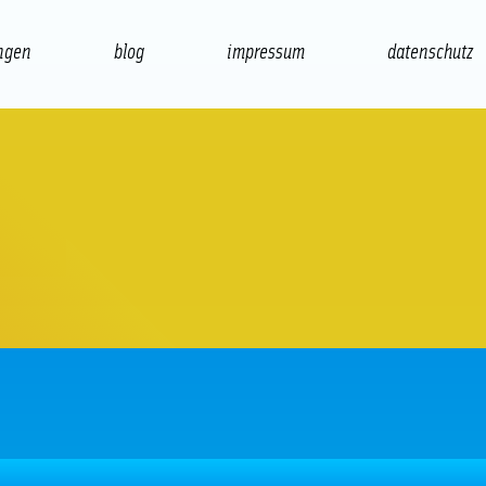
ngen
blog
impressum
datenschutz
präsentation
print