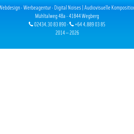
Webdesign · Werbeagentur · Digital Noises | Audiovisuelle Kompositio
Mühltalweg 48a · 41844 Wegberg
02434.30 83 890 ·
+64 4.889 03 85
2014 — 2026