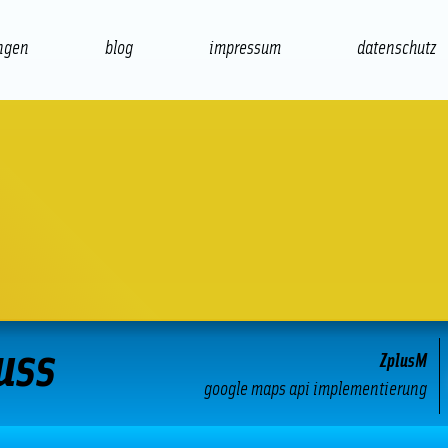
ngen
blog
impressum
datenschutz
präsentation
print
uss
ZplusM
google maps api implementierung