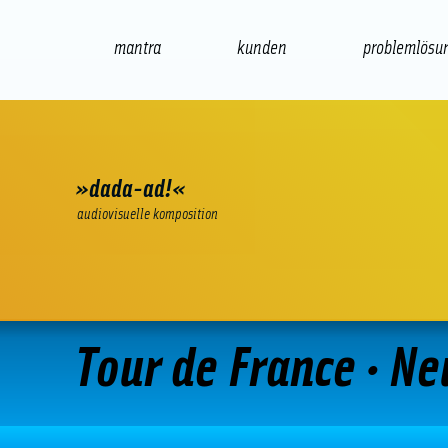
mantra
kunden
problemlösu
web
e-commerce
seo/sem
audio
»dada-ad!«
audiovisuelle komposition
Tour de France · Ne