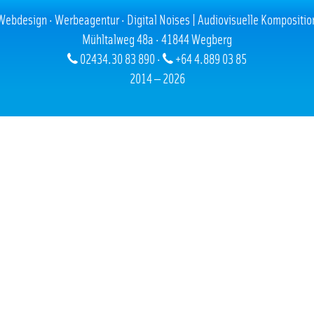
26.04.2017
Webdesign · Werbeagentur · Digital Noises | Audiovisuelle Kompositio
Mühltalweg 48a · 41844 Wegberg
02434.30 83 890 ·
+64 4.889 03 85
2014 — 2026