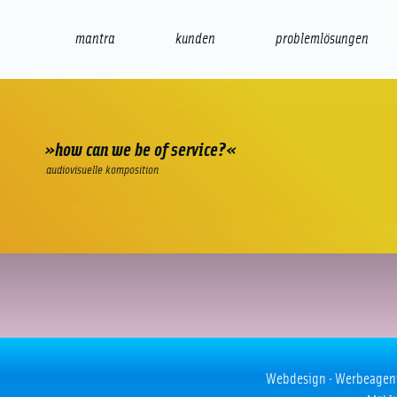
mantra
kunden
problemlösungen
web
e-commerce
seo/sem
audio
präsenta
»how can we be of service?«
audiovisuelle komposition
vorher nachher
Webdesign · Werbeagentur