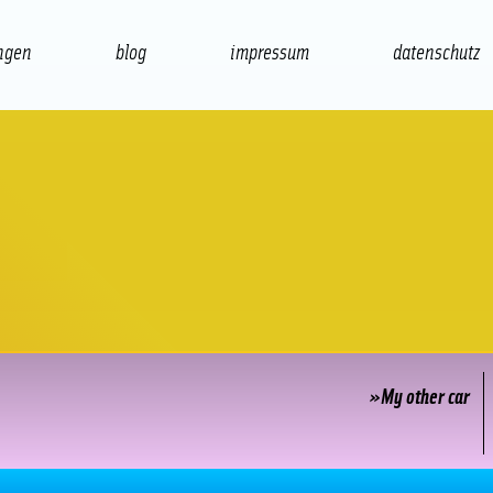
ngen
blog
impressum
datenschutz
präsentation
print
»My other car