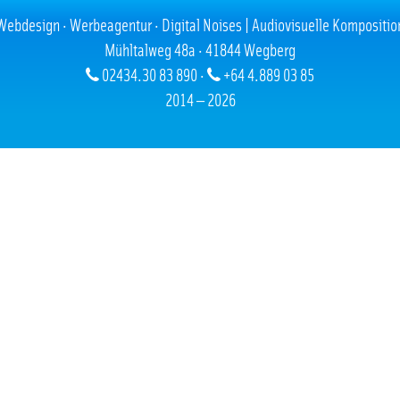
Webdesign · Werbeagentur · Digital Noises | Audiovisuelle Kompositio
Mühltalweg 48a · 41844 Wegberg
02434.30 83 890 ·
+64 4.889 03 85
2014 — 2026