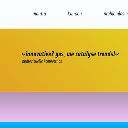
mantra
kunden
problemlösu
web
e-commerce
seo/sem
audio
»innovative? yes, we catalyse trends!«
audiovisuelle komposition