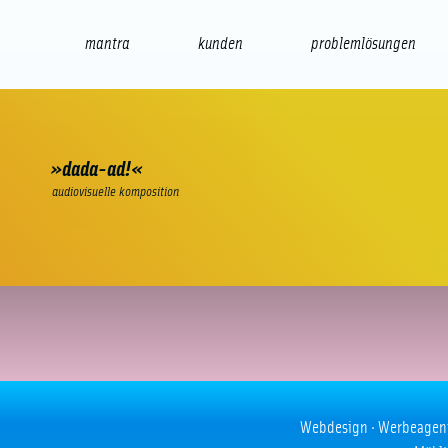
mantra
kunden
problemlösungen
web
e-commerce
seo/sem
audio
präsenta
»dada-ad!«
audiovisuelle komposition
Robots
Webdesign · Werbeagentur