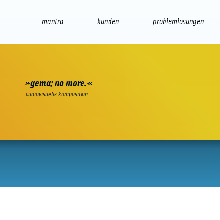
mantra
kunden
problemlösungen
web
e-commerce
seo/sem
audio
präsenta
»gema; no more.«
audiovisuelle komposition
Klar Immobilien