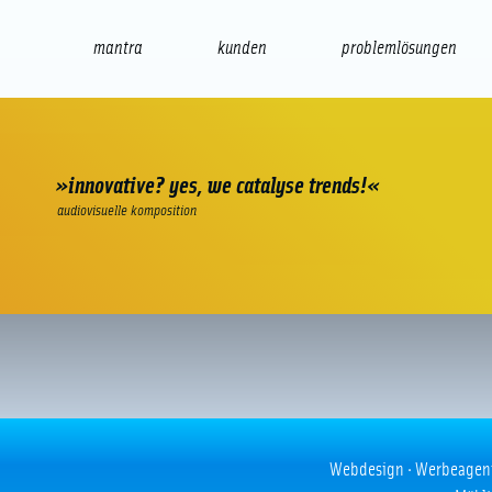
mantra
kunden
problemlösungen
web
e-commerce
seo/sem
audio
präsenta
»innovative? yes, we catalyse trends!«
audiovisuelle komposition
Automatischer Freundefinder? Lü
Webdesign · Werbeagentur