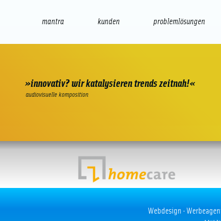
mantra
kunden
problemlösungen
web
e-commerce
seo/sem
audio
präsenta
»innovativ? wir katalysieren trends zeitnah!«
audiovisuelle komposition
Home Care Aachen Relaunch 2012
Webdesign · Werbeagentur