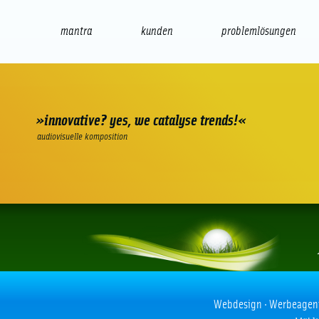
mantra
kunden
problemlösungen
web
e-commerce
seo/sem
audio
präsenta
»innovative? yes, we catalyse trends!«
audiovisuelle komposition
Minigolf Flyer
Webdesign · Werbeagentur