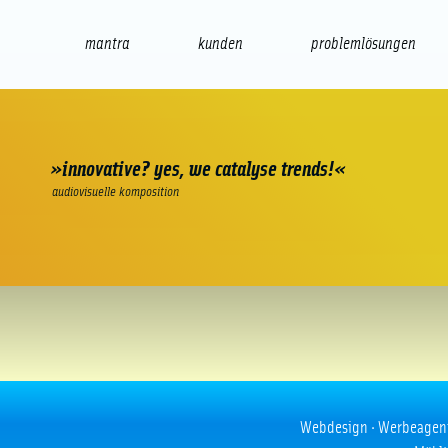
mantra
kunden
problemlösungen
web
e-commerce
seo/sem
audio
präsenta
»innovative? yes, we catalyse trends!«
audiovisuelle komposition
Google Cheat Sheet
Webdesign · Werbeagentur