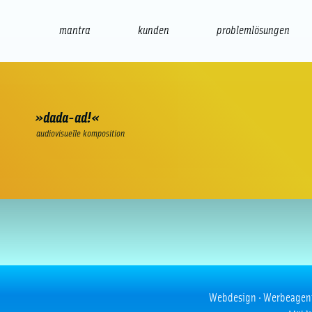
mantra
kunden
problemlösungen
web
e-commerce
seo/sem
audio
präsenta
»dada-ad!«
audiovisuelle komposition
Endlich weiß ich …
Webdesign · Werbeagentur