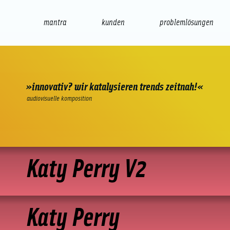
mantra
kunden
problemlösungen
web
e-commerce
seo/sem
audio
präsenta
»innovativ? wir katalysieren trends zeitnah!«
audiovisuelle komposition
Katy Perry V2
Katy Perry V2
Katy Perry