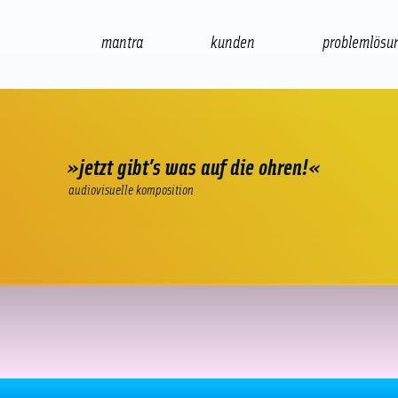
mantra
kunden
problemlösu
web
e-commerce
seo/sem
audio
»jetzt gibt’s was auf die ohren!«
audiovisuelle komposition