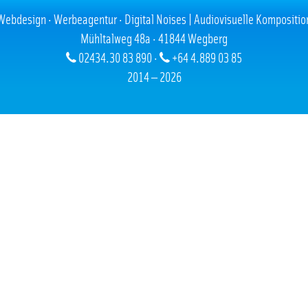
Webdesign · Werbeagentur · Digital Noises | Audiovisuelle Kompositio
Mühltalweg 48a · 41844 Wegberg
02434.30 83 890 ·
+64 4.889 03 85
2014 — 2026