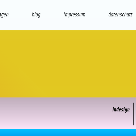
ngen
blog
impressum
datenschutz
präsentation
print
Indesign