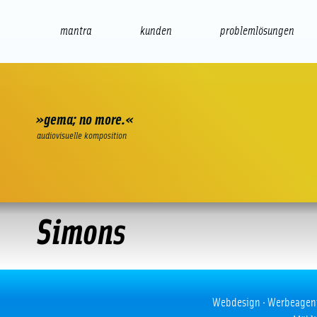
mantra
kunden
problemlösungen
web
e-commerce
seo/sem
audio
präsenta
»gema; no more.«
audiovisuelle komposition
Simons
Simons
Webdesign · Werbeagentur