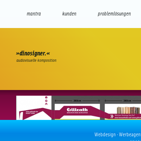
mantra
kunden
problemlösungen
web
e-commerce
seo/sem
audio
präsenta
»dinosigner.«
audiovisuelle komposition
Brick Blitz
Webdesign · Werbeagentur