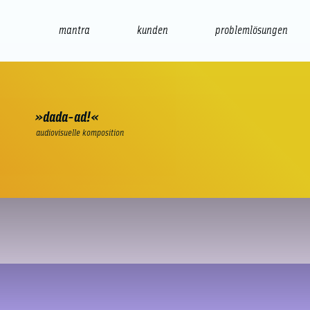
mantra
kunden
problemlösungen
web
e-commerce
seo/sem
audio
präsenta
»dada-ad!«
audiovisuelle komposition
Der WM-Song