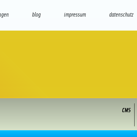
ngen
blog
impressum
datenschutz
präsentation
print
CMS