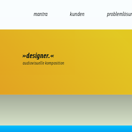
mantra
kunden
problemlösu
web
e-commerce
seo/sem
audio
»designer.«
audiovisuelle komposition