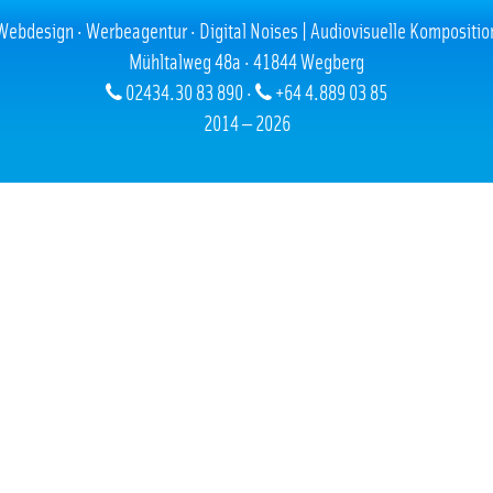
Webdesign · Werbeagentur · Digital Noises | Audiovisuelle Kompositio
Mühltalweg 48a · 41844 Wegberg
02434.30 83 890 ·
+64 4.889 03 85
2014 — 2026