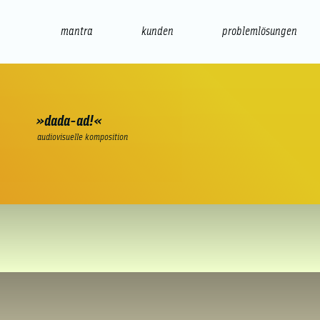
mantra
kunden
problemlösungen
web
e-commerce
seo/sem
audio
präsenta
»dada-ad!«
audiovisuelle komposition
delete less than 1 item