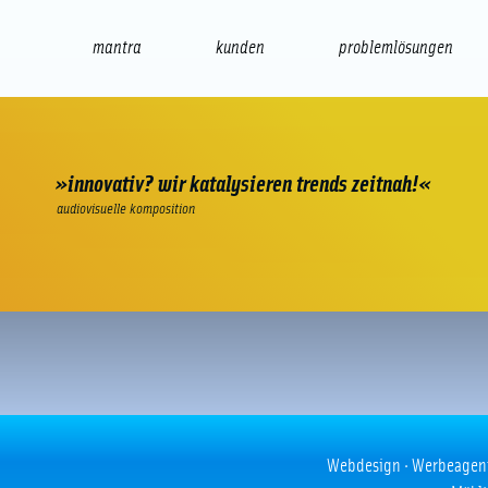
mantra
kunden
problemlösungen
web
e-commerce
seo/sem
audio
präsenta
»innovativ? wir katalysieren trends zeitnah!«
audiovisuelle komposition
Obama’s Baby
Webdesign · Werbeagentur