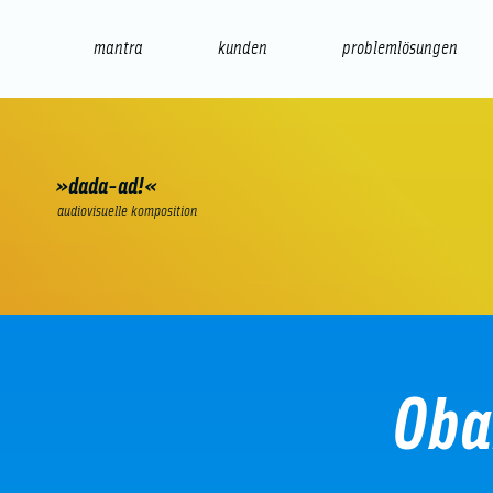
mantra
kunden
problemlösungen
web
e-commerce
seo/sem
audio
präsenta
»dada-ad!«
audiovisuelle komposition
Oba