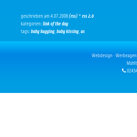
geschrieben am 4.07.2008
(rss)
*
rss 2.0
kategorien:
link of the day
tags:
baby hugging
,
baby kissing
,
us
Webdesign · Werbeagentur
Mühlt
02434