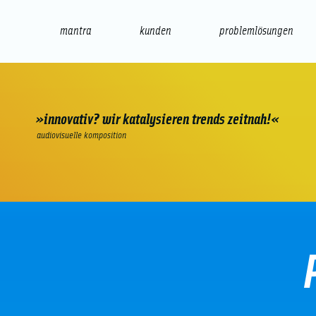
mantra
kunden
problemlösungen
web
e-commerce
seo/sem
audio
präsenta
»innovativ? wir katalysieren trends zeitnah!«
audiovisuelle komposition