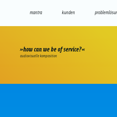
mantra
kunden
problemlösu
web
e-commerce
seo/sem
audio
»how can we be of service?«
audiovisuelle komposition