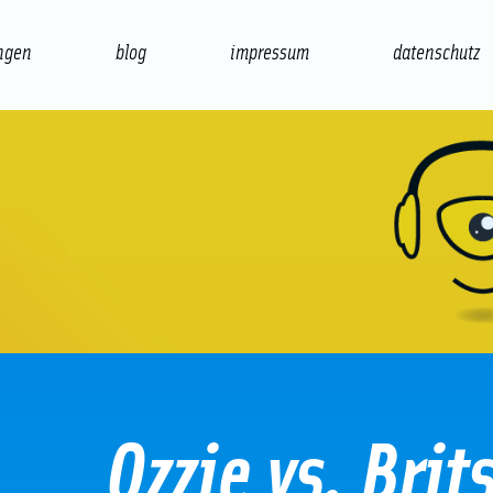
ngen
blog
impressum
datenschutz
präsentation
print
Ozzie vs. Brit