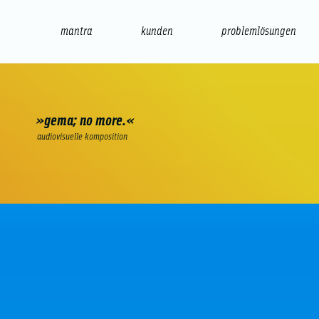
mantra
kunden
problemlösungen
web
e-commerce
seo/sem
audio
präsenta
»gema; no more.«
audiovisuelle komposition