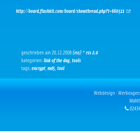
http://board.flashkit.com/board/showthread.php?t=660511
geschrieben am 20.12.2008
(rss)
*
rss 2.0
kategorien:
link of the day
,
tools
tags:
encrypt
,
md5
,
tool
Webdesign · Werbeagentur
Mühlt
02434