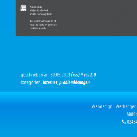
geschrieben am 30.05.2013
(rss)
*
rss 2.0
kategorien:
internet
,
problemlösungen
Webdesign · Werbeagentur
Mühlt
02434