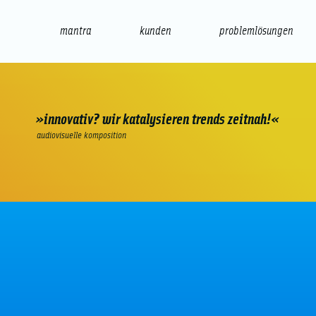
mantra
kunden
problemlösungen
web
e-commerce
seo/sem
audio
präsenta
»innovativ? wir katalysieren trends zeitnah!«
audiovisuelle komposition