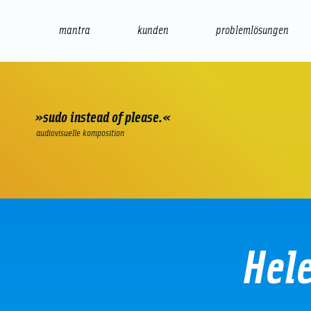
mantra
kunden
problemlösungen
web
e-commerce
seo/sem
audio
präsenta
»sudo instead of please.«
audiovisuelle komposition
Hele