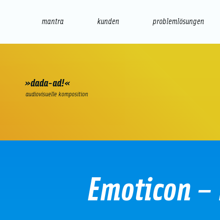
mantra
kunden
problemlösungen
web
e-commerce
seo/sem
audio
präsenta
»dada-ad!«
audiovisuelle komposition
Emoticon – 