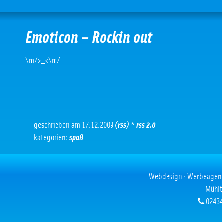
Emoticon – Rockin out
\m/>_<\m/
geschrieben am 17.12.2009
(rss)
*
rss 2.0
kategorien:
spaß
Webdesign · Werbeagentur
Mühlt
02434