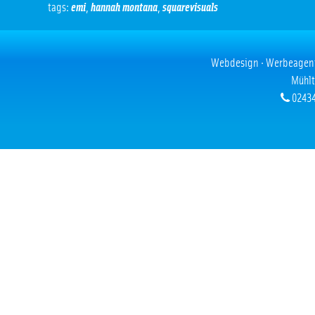
tags:
emi
,
hannah montana
,
squarevisuals
Webdesign · Werbeagentur
Mühlt
02434