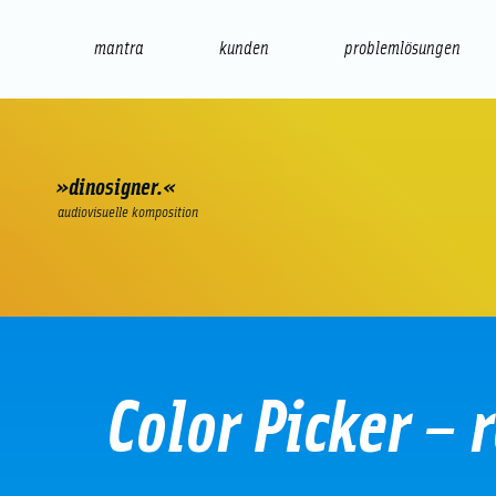
mantra
kunden
problemlösungen
web
e-commerce
seo/sem
audio
präsenta
»dinosigner.«
audiovisuelle komposition
Color Picker – r