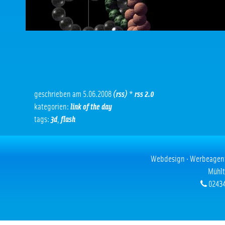
geschrieben am 5.06.2008
(rss)
*
rss 2.0
kategorien:
link of the day
tags:
3d
,
flash
Webdesign · Werbeagentur
Mühlt
02434