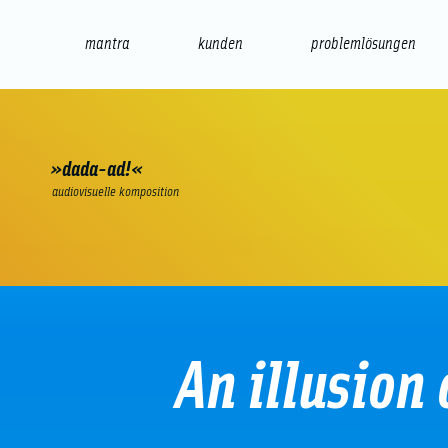
mantra
kunden
problemlösungen
web
e-commerce
seo/sem
audio
präsenta
»dada-ad!«
audiovisuelle komposition
An illusion 