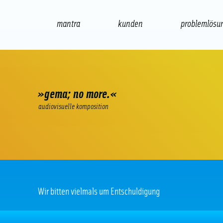
mantra
kunden
problemlösu
web
e-commerce
seo/sem
audio
»gema; no more.«
audiovisuelle komposition
Wir bitten vielmals um Entschuldigung