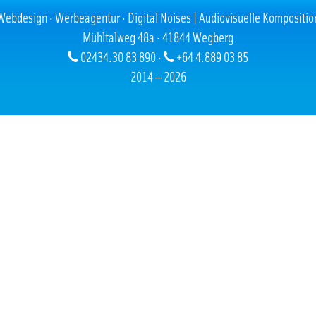
Webdesign · Werbeagentur · Digital Noises | Audiovisuelle Kompositio
Mühltalweg 48a · 41844 Wegberg
02434.30 83 890 ·
+64 4.889 03 85
2014 — 2026