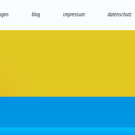
ngen
blog
impressum
datenschutz
präsentation
print