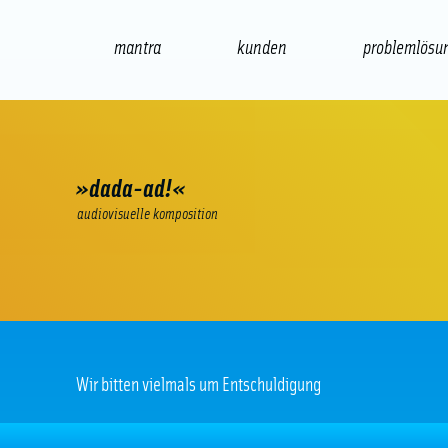
mantra
kunden
problemlösu
web
e-commerce
seo/sem
audio
»dada-ad!«
audiovisuelle komposition
Wir bitten vielmals um Entschuldigung