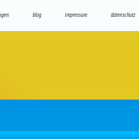
ngen
blog
impressum
datenschutz
präsentation
print