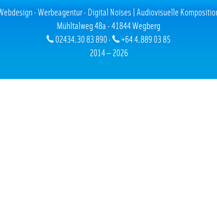
Webdesign · Werbeagentur · Digital Noises | Audiovisuelle Kompositio
Mühltalweg 48a · 41844 Wegberg
02434.30 83 890 ·
+64 4.889 03 85
2014 — 2026