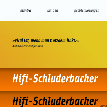
mantra
kunden
problemlösungen
web
e-commerce
seo/sem
audio
präsenta
»viral ist, wenn man trotzdem linkt.«
audiovisuelle komposition
Hifi-Schluderbacher
Hifi-Schluderbacher
Hifi-Schluderbacher
gesa