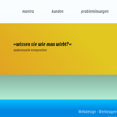
mantra
kunden
problemlösungen
web
e-commerce
seo/sem
audio
präsenta
»wissen sie wie man wirbt?«
audiovisuelle komposition
Cat Fishglass
Webdesign · Werbeagentur