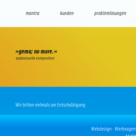
mantra
kunden
problemlösungen
web
e-commerce
seo/sem
audio
präsenta
»gema; no more.«
audiovisuelle komposition
Wir bitten vielmals um Entschuldigung
Webdesign · Werbeagentur